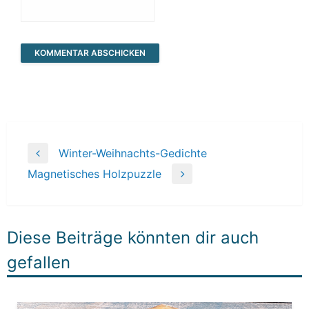
Beitragsnavigation
Winter-Weihnachts-Gedichte
Previous
Magnetisches Holzpuzzle
Post
Next
Post
Diese Beiträge könnten dir auch
gefallen