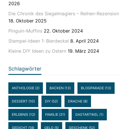
2026
Die Chronik des Siegelmagiers – Reihen-Rezension
18. Oktober 2025
Pinguin-Muffins
22. Oktober 2024
Stempel-Ideen 1: Bierdeckel
8. April 2024
Kleine DIY Ideen zu Ostern
19. März 2024
Schlagwörter
ANTHOLOGIE
(2)
BACKEN
(13)
BLOGPARADE
(13)
DESSERT
(10)
DIY
(52)
DRACHE
(8)
ERLEBNIS
(12)
FAMILIE
(21)
GASTARTIKEL
(1)
GEDICHT
(18)
GELD
(5)
GESCHENK
(52)