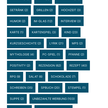
GETRÄNK
(2)
GRILLEN
(2)
HOCHZEIT
(3)
HUMOR
(2)
IM-GLAS
(12)
INTERVIEW
(3)
KARTE
(1)
KARTENSPIEL
(3)
KIND
(23)
KURZGESCHICHTE
(2)
LYRIK
(21)
MPS
(2)
MYTHOLOGIE
(4)
PC-SPIEL
(1)
PFANNE
(2)
POSITIVITY
(2)
REZENSION
(62)
REZEPT
(40)
RPG
(9)
SALAT
(6)
SCHOKOLADE
(7)
SCHREIBEN
(35)
SPBUCH
(20)
STEMPEL
(1)
SUPPE
(2)
UNBEZAHLTE WERBUNG
(103)