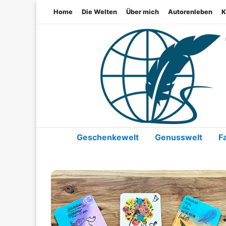
Home
Die Welten
Über mich
Autorenleben
K
Geschenkewelt
Genusswelt
F