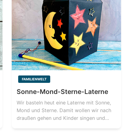
FAMILIENWELT
Sonne-Mond-Sterne-Laterne
Wir basteln heut eine Laterne mit Sonne,
Mond und Sterne. Damit wollen wir nach
draußen gehen und Kinder singen und…