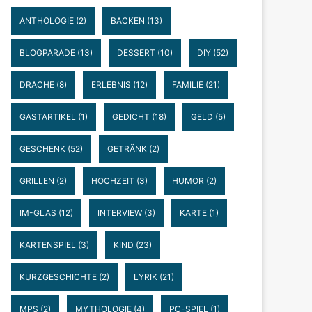
ANTHOLOGIE
(2)
BACKEN
(13)
BLOGPARADE
(13)
DESSERT
(10)
DIY
(52)
DRACHE
(8)
ERLEBNIS
(12)
FAMILIE
(21)
GASTARTIKEL
(1)
GEDICHT
(18)
GELD
(5)
GESCHENK
(52)
GETRÄNK
(2)
GRILLEN
(2)
HOCHZEIT
(3)
HUMOR
(2)
IM-GLAS
(12)
INTERVIEW
(3)
KARTE
(1)
KARTENSPIEL
(3)
KIND
(23)
KURZGESCHICHTE
(2)
LYRIK
(21)
MPS
(2)
MYTHOLOGIE
(4)
PC-SPIEL
(1)