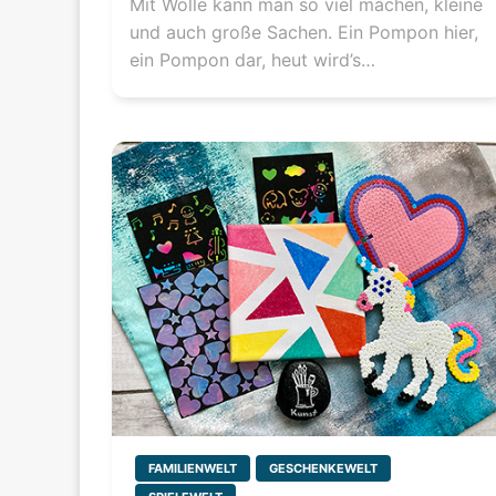
Mit Wolle kann man so viel machen, kleine
und auch große Sachen. Ein Pompon hier,
ein Pompon dar, heut wird’s…
FAMILIENWELT
GESCHENKEWELT