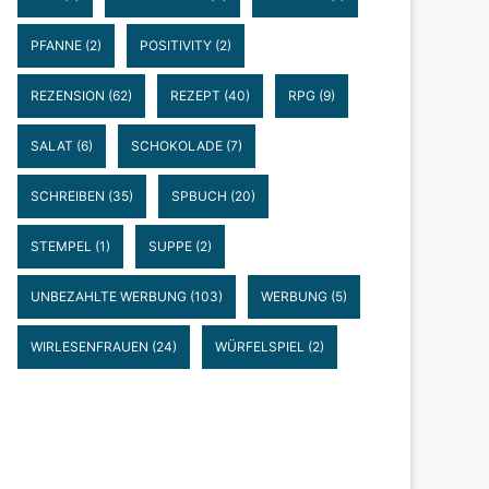
PFANNE
(2)
POSITIVITY
(2)
REZENSION
(62)
REZEPT
(40)
RPG
(9)
SALAT
(6)
SCHOKOLADE
(7)
SCHREIBEN
(35)
SPBUCH
(20)
STEMPEL
(1)
SUPPE
(2)
UNBEZAHLTE WERBUNG
(103)
WERBUNG
(5)
WIRLESENFRAUEN
(24)
WÜRFELSPIEL
(2)