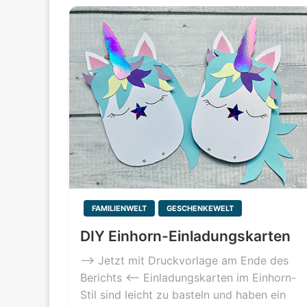
FAMILIENWELT
GESCHENKEWELT
DIY Einhorn-Einladungskarten
–> Jetzt mit Druckvorlage am Ende des
Berichts <– Einladungskarten im Einhorn-
Stil sind leicht zu basteln und haben ein