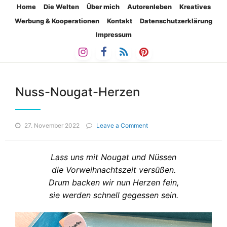
Home
Die Welten
Über mich
Autorenleben
Kreatives
Werbung & Kooperationen
Kontakt
Datenschutzerklärung
Impressum
Nuss-Nougat-Herzen
on
27. November 2022
Leave a Comment
Nuss-
Nougat-
Herzen
Lass uns mit Nougat und Nüssen
die Vorweihnachtszeit versüßen.
Drum backen wir nun Herzen fein,
sie werden schnell gegessen sein.