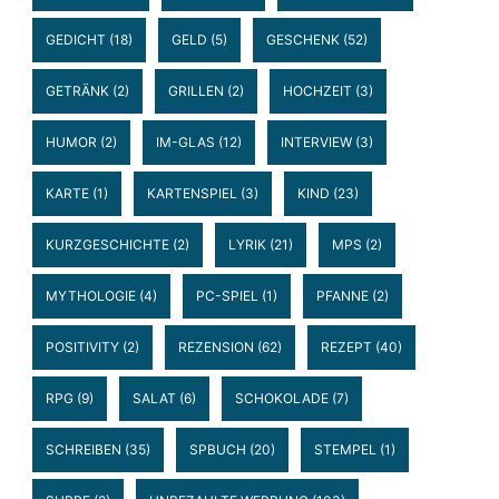
GEDICHT
(18)
GELD
(5)
GESCHENK
(52)
GETRÄNK
(2)
GRILLEN
(2)
HOCHZEIT
(3)
HUMOR
(2)
IM-GLAS
(12)
INTERVIEW
(3)
KARTE
(1)
KARTENSPIEL
(3)
KIND
(23)
KURZGESCHICHTE
(2)
LYRIK
(21)
MPS
(2)
MYTHOLOGIE
(4)
PC-SPIEL
(1)
PFANNE
(2)
POSITIVITY
(2)
REZENSION
(62)
REZEPT
(40)
RPG
(9)
SALAT
(6)
SCHOKOLADE
(7)
SCHREIBEN
(35)
SPBUCH
(20)
STEMPEL
(1)