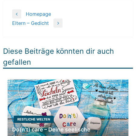
Beitragsnavigation
Homepage
Previous
Eltern – Gedicht
Post
Next
Post
Diese Beiträge könnten dir auch
gefallen
RESTLICHE WELTEN
Do(n’t) care – Deine seelische