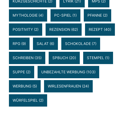
KURZGESCHICHTE
(2)
LYRIK
(21)
MPS
(2)
MYTHOLOGIE
(4)
PC-SPIEL
(1)
PFANNE
(2)
POSITIVITY
(2)
REZENSION
(62)
REZEPT
(40)
RPG
(9)
SALAT
(6)
SCHOKOLADE
(7)
SCHREIBEN
(35)
SPBUCH
(20)
STEMPEL
(1)
SUPPE
(2)
UNBEZAHLTE WERBUNG
(103)
WERBUNG
(5)
WIRLESENFRAUEN
(24)
WÜRFELSPIEL
(2)