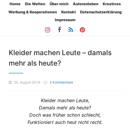
Home
Die Welten
Über mich
Autorenleben
Kreatives
Werbung & Kooperationen
Kontakt
Datenschutzerklärung
Impressum
Kleider machen Leute – damals
mehr als heute?
zu
25. August 2019
2 Kommentare
Kleider
machen
Leute
Kleider machen Leute,
–
Damals mehr als heute?
damals
Doch was früher schon schlecht,
mehr
als
Funktioniert auch heut nicht recht.
heute?