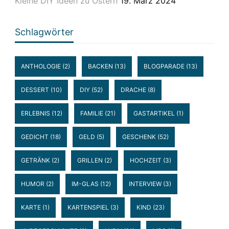
Kleine DIY Ideen zu Ostern
19. März 2024
Schlagwörter
ANTHOLOGIE
(2)
BACKEN
(13)
BLOGPARADE
(13)
DESSERT
(10)
DIY
(52)
DRACHE
(8)
ERLEBNIS
(12)
FAMILIE
(21)
GASTARTIKEL
(1)
GEDICHT
(18)
GELD
(5)
GESCHENK
(52)
GETRÄNK
(2)
GRILLEN
(2)
HOCHZEIT
(3)
HUMOR
(2)
IM-GLAS
(12)
INTERVIEW
(3)
KARTE
(1)
KARTENSPIEL
(3)
KIND
(23)