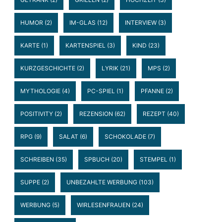
HUMOR
(2)
IM-GLAS
(12)
INTERVIEW
(3)
KARTE
(1)
KARTENSPIEL
(3)
KIND
(23)
KURZGESCHICHTE
(2)
LYRIK
(21)
MPS
(2)
MYTHOLOGIE
(4)
PC-SPIEL
(1)
PFANNE
(2)
POSITIVITY
(2)
REZENSION
(62)
REZEPT
(40)
RPG
(9)
SALAT
(6)
SCHOKOLADE
(7)
SCHREIBEN
(35)
SPBUCH
(20)
STEMPEL
(1)
SUPPE
(2)
UNBEZAHLTE WERBUNG
(103)
WERBUNG
(5)
WIRLESENFRAUEN
(24)