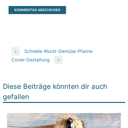
Beitragsnavigation
Schnelle Wurst-Gemüse-Pfanne
Previous
Cover-Gestaltung
Post
Next
Post
Diese Beiträge könnten dir auch
gefallen