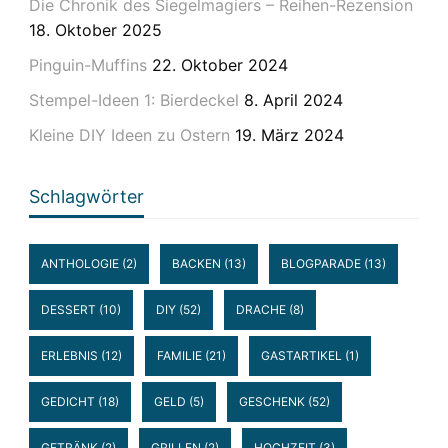
Die Chronik des Siegelmagiers – Reihen-Rezension
18. Oktober 2025
Pinguin-Muffins
22. Oktober 2024
Stempel-Ideen 1: Bierdeckel
8. April 2024
Kleine DIY Ideen zu Ostern
19. März 2024
Schlagwörter
ANTHOLOGIE
(2)
BACKEN
(13)
BLOGPARADE
(13)
DESSERT
(10)
DIY
(52)
DRACHE
(8)
ERLEBNIS
(12)
FAMILIE
(21)
GASTARTIKEL
(1)
GEDICHT
(18)
GELD
(5)
GESCHENK
(52)
GETRÄNK
(2)
GRILLEN
(2)
HOCHZEIT
(3)