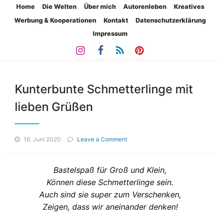
Home
Die Welten
Über mich
Autorenleben
Kreatives
Werbung & Kooperationen
Kontakt
Datenschutzerklärung
Impressum
Kunterbunte Schmetterlinge mit
lieben Grüßen
on
16. Juni 2020
Leave a Comment
Kunterbunte
Schmetterlinge
mit
Bastelspaß für Groß und Klein,
lieben
Können diese Schmetterlinge sein.
Grüßen
Auch sind sie super zum Verschenken,
Zeigen, dass wir aneinander denken!