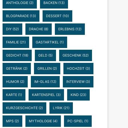
ANTHOLOGIE
(2)
BACKEN
(13)
BLOGPARADE
(13)
DESSERT
(10)
DIY
(52)
DRACHE
(8)
ERLEBNIS
(12)
FAMILIE
(21)
GASTARTIKEL
(1)
GEDICHT
(18)
GELD
(5)
GESCHENK
(52)
GETRÄNK
(2)
GRILLEN
(2)
HOCHZEIT
(3)
HUMOR
(2)
IM-GLAS
(12)
INTERVIEW
(3)
KARTE
(1)
KARTENSPIEL
(3)
KIND
(23)
KURZGESCHICHTE
(2)
LYRIK
(21)
MPS
(2)
MYTHOLOGIE
(4)
PC-SPIEL
(1)