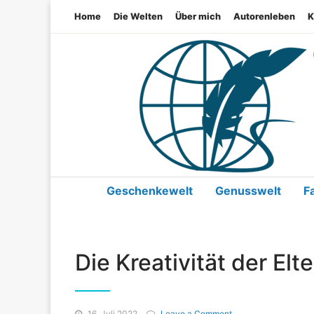
Home
Die Welten
Über mich
Autorenleben
K
Geschenkewelt
Genusswelt
F
Die Kreativität der Elt
on
16. Juli 2022
Leave a Comment