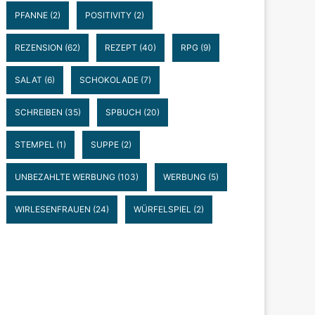
PFANNE
(2)
POSITIVITY
(2)
REZENSION
(62)
REZEPT
(40)
RPG
(9)
SALAT
(6)
SCHOKOLADE
(7)
SCHREIBEN
(35)
SPBUCH
(20)
STEMPEL
(1)
SUPPE
(2)
UNBEZAHLTE WERBUNG
(103)
WERBUNG
(5)
WIRLESENFRAUEN
(24)
WÜRFELSPIEL
(2)