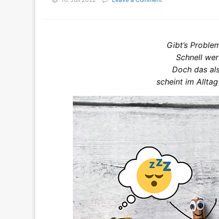
Die
Kreativität
der
Eltern
Gibt’s Proble
Schnell wer
Doch das als
scheint im Alltag