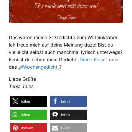
Das waren meine 31 Gedichte zum Writeinktober.
Ich freue mich auf deine Meinung dazu! Bist du
vielleicht selbst auch manchmal lyrisch unterwegs?
Kennst du schon mein Gedicht „
Deine Reise
“ oder
das „
#Wochengedicht
„?
Liebe Grüße
Tenja Tales
teilen
teilen
teilen
teilen
merken
E-Mail