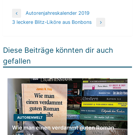
Beitragsnavigation
Autorenjahreskalender 2019
Previous
3 leckere Blitz-Liköre aus Bonbons
Post
Next
Post
Diese Beiträge könnten dir auch
gefallen
AUTORENWELT
Wie man einen verdammt guten Roman