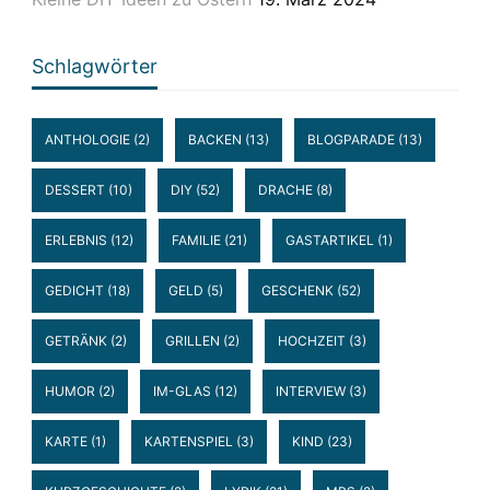
Schlagwörter
ANTHOLOGIE
(2)
BACKEN
(13)
BLOGPARADE
(13)
DESSERT
(10)
DIY
(52)
DRACHE
(8)
ERLEBNIS
(12)
FAMILIE
(21)
GASTARTIKEL
(1)
GEDICHT
(18)
GELD
(5)
GESCHENK
(52)
GETRÄNK
(2)
GRILLEN
(2)
HOCHZEIT
(3)
HUMOR
(2)
IM-GLAS
(12)
INTERVIEW
(3)
KARTE
(1)
KARTENSPIEL
(3)
KIND
(23)