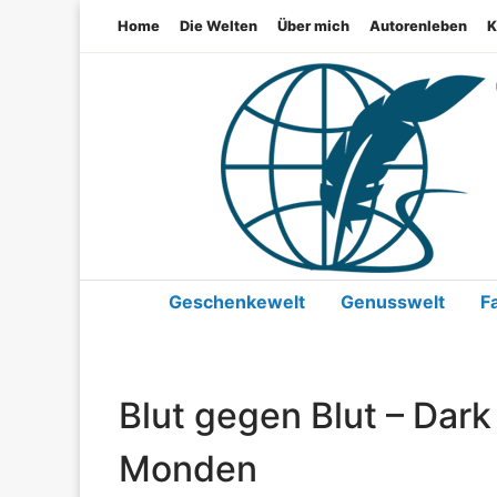
Home
Die Welten
Über mich
Autorenleben
K
Geschenkewelt
Genusswelt
F
Blut gegen Blut – Dark
Monden