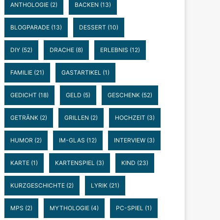
ANTHOLOGIE
(2)
BACKEN
(13)
BLOGPARADE
(13)
DESSERT
(10)
DIY
(52)
DRACHE
(8)
ERLEBNIS
(12)
FAMILIE
(21)
GASTARTIKEL
(1)
GEDICHT
(18)
GELD
(5)
GESCHENK
(52)
GETRÄNK
(2)
GRILLEN
(2)
HOCHZEIT
(3)
HUMOR
(2)
IM-GLAS
(12)
INTERVIEW
(3)
KARTE
(1)
KARTENSPIEL
(3)
KIND
(23)
KURZGESCHICHTE
(2)
LYRIK
(21)
MPS
(2)
MYTHOLOGIE
(4)
PC-SPIEL
(1)