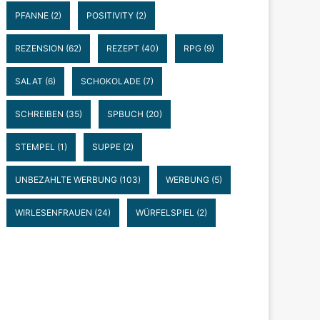
PFANNE
(2)
POSITIVITY
(2)
REZENSION
(62)
REZEPT
(40)
RPG
(9)
SALAT
(6)
SCHOKOLADE
(7)
SCHREIBEN
(35)
SPBUCH
(20)
STEMPEL
(1)
SUPPE
(2)
UNBEZAHLTE WERBUNG
(103)
WERBUNG
(5)
WIRLESENFRAUEN
(24)
WÜRFELSPIEL
(2)