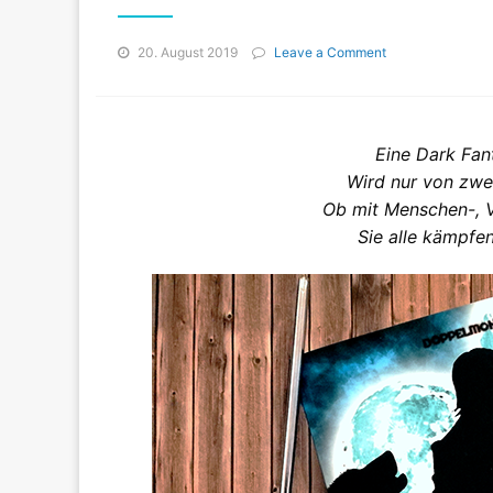
on
20. August 2019
Leave a Comment
Blut
gegen
Blut
–
Eine Dark Fa
Dark
Fantasy
Wird nur von zwe
unter
Ob mit Menschen-, 
zwei
Sie alle kämpfen
Monden