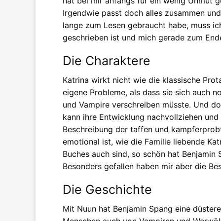
hat bei mir anfangs für ein wenig Unmut ge
Irgendwie passt doch alles zusammen und 
lange zum Lesen gebraucht habe, muss ich
geschrieben ist und mich gerade zum Ende 
Die Charaktere
Katrina wirkt nicht wie die klassische Pro
eigene Probleme, als dass sie sich auch
und Vampire verschreiben müsste. Und doc
kann ihre Entwicklung nachvollziehen un
Beschreibung der taffen und kampferprobt
emotional ist, wie die Familie liebende Ka
Buches auch sind, so schön hat Benjamin 
Besonders gefallen haben mir aber die B
Die Geschichte
Mit Nuun hat Benjamin Spang eine düstere
Menschen auch von Vampiren und Werwölf