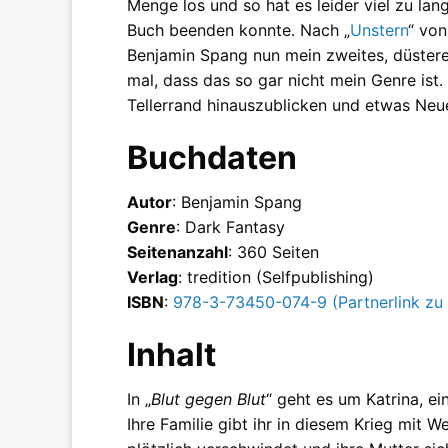
Menge los und so hat es leider viel zu lan
Buch beenden konnte. Nach „
Unstern
“ von
Benjamin Spang nun mein zweites, düsteres
mal, dass das so gar nicht mein Genre ist
Tellerrand hinauszublicken und etwas Neue
Buchdaten
Autor
: Benjamin Spang
Genre
: Dark Fantasy
Seitenanzahl
: 360 Seiten
Verlag
: tredition (Selfpublishing)
ISBN
:
978-3-73450-074-9 (Partnerlink z
Inhalt
In „
Blut gegen Blut
“ geht es um Katrina, e
Ihre Familie gibt ihr in diesem Krieg mit W